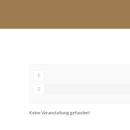
NEWS
FOOTBALL
CHEERLEADER
VEREIN
FANZONE
TERMINE
Keine Veranstaltung gefunden!